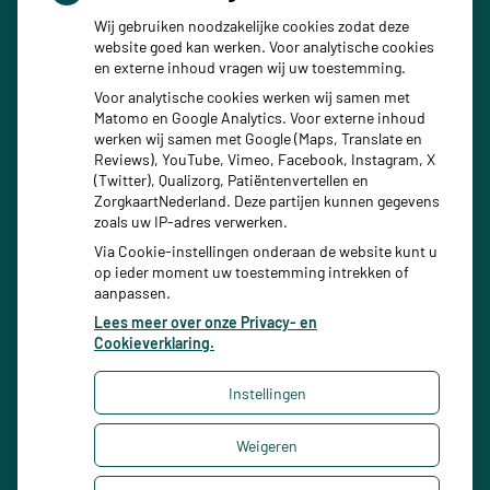
Wij gebruiken noodzakelijke cookies zodat deze
website goed kan werken. Voor analytische cookies
en externe inhoud vragen wij uw toestemming.
Voor analytische cookies werken wij samen met
Matomo en Google Analytics. Voor externe inhoud
werken wij samen met Google (Maps, Translate en
Stel een vraag
Reviews), YouTube, Vimeo, Facebook, Instagram, X
(Twitter), Qualizorg, Patiëntenvertellen en
ZorgkaartNederland. Deze partijen kunnen gegevens
zoals uw IP-adres verwerken.
Via Cookie-instellingen onderaan de website kunt u
op ieder moment uw toestemming intrekken of
aanpassen.
Lees meer over onze Privacy- en
Cookieverklaring.
Instellingen
Uw Zorg Online
|
Beheer
Weigeren
Bezoek
onze
Privacy verklaring
|
Cookie-instellingen
|