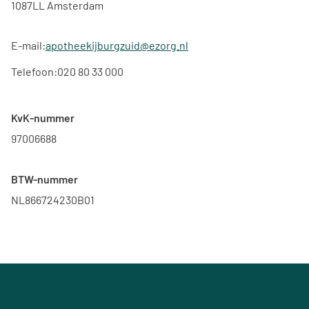
1087LL Amsterdam
E-mail:
apotheekijburgzuid@ezorg.nl
Telefoon:
020 80 33 000
KvK-nummer
97006688
BTW-nummer
NL866724230B01