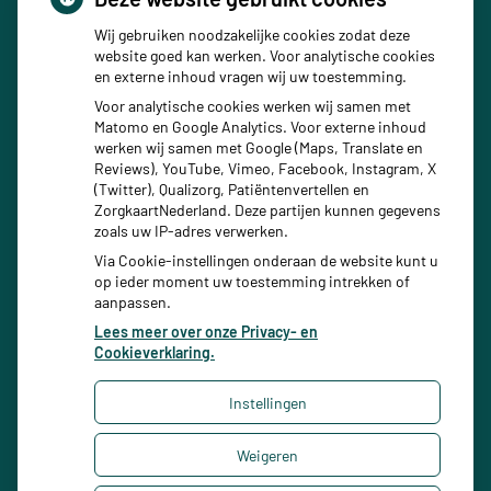
Wij gebruiken noodzakelijke cookies zodat deze
website goed kan werken. Voor analytische cookies
en externe inhoud vragen wij uw toestemming.
Voor analytische cookies werken wij samen met
Matomo en Google Analytics. Voor externe inhoud
werken wij samen met Google (Maps, Translate en
Stel een vraag
Reviews), YouTube, Vimeo, Facebook, Instagram, X
(Twitter), Qualizorg, Patiëntenvertellen en
ZorgkaartNederland. Deze partijen kunnen gegevens
zoals uw IP-adres verwerken.
Via Cookie-instellingen onderaan de website kunt u
op ieder moment uw toestemming intrekken of
aanpassen.
Lees meer over onze Privacy- en
Cookieverklaring.
Instellingen
Uw Zorg Online
|
Beheer
Weigeren
Bezoek
onze