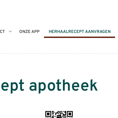
CT
ONZE APP
HERHAALRECEPT AANVRAGEN
Contact
submenu
cept apotheek