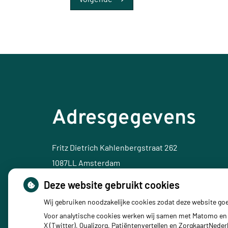
Adresgegevens
Fritz Dietrich Kahlenbergstraat 262
1087LL Amsterdam
Deze website gebruikt cookies
Tel:
020 80 33 000
Wij gebruiken noodzakelijke cookies zodat deze website go
E-mail:
apotheekijburgzuid@ezorg.nl
Voor analytische cookies werken wij samen met Matomo en 
X (Twitter), Qualizorg, Patiëntenvertellen en ZorgkaartNed