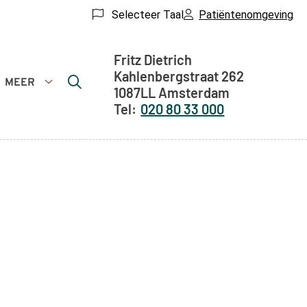
Selecteer Taal
Patiëntenomgeving
Adresgegevens
Fritz Dietrich
Kahlenbergstraat
262
MEER
1087LL
Amsterdam
Meer
020 80 33 000
submenu