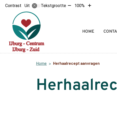
Tekst
Tekst
Contrast
Tekstgrootte
100%
Uit
verkleinen
vergroten
met
met
10%
10%
Hoofdmenu
HOME
CONTA
Home
Herhaalrecept aanvragen
Herhaalre