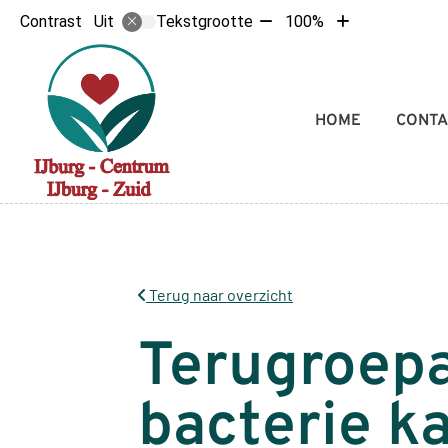
Tekst
Tekst
Contrast
Tekstgrootte
100%
Uit
verkleinen
vergroten
met
met
10%
10%
Hoofdmenu
HOME
CONTA
Terug naar overzicht
Terugroepa
bacterie k