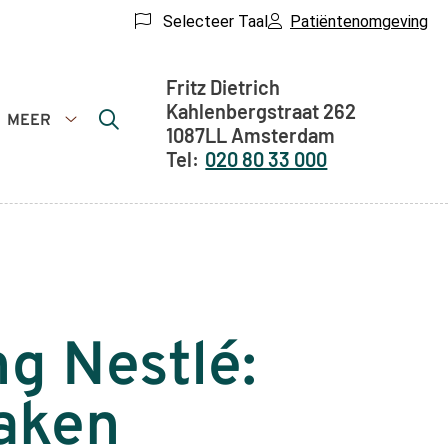
Selecteer Taal
Patiëntenomgeving
Adresgegevens
Fritz Dietrich
Kahlenbergstraat
262
MEER
1087LL
Amsterdam
Meer
020 80 33 000
submenu
g Nestlé:
maken