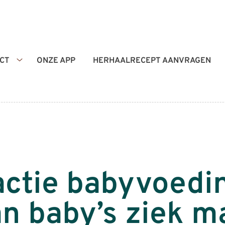
CT
ONZE APP
HERHAALRECEPT AANVRAGEN
Contact
submenu
ctie babyvoedin
an baby’s ziek 